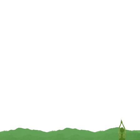
TOEVOEGEN
TOEVOEGEN
Armband thuliet, rozenkwarts en
Reis mala 54 kralen rudraksha met
tulsi
chakra edelstenen 25 cm – kraal
0.6 cm
€
5,95
€
16,95
TOEVOEGEN
TOEVOEGEN