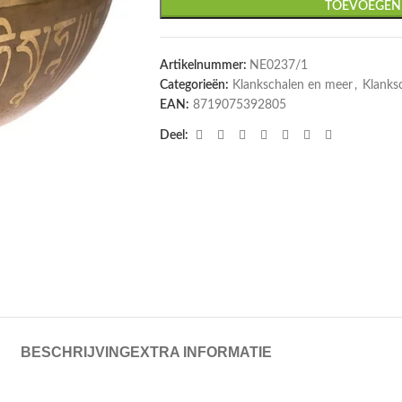
TOEVOEGEN
Artikelnummer:
NE0237/1
Categorieën:
Klankschalen en meer
,
Klanks
EAN:
8719075392805
Deel:
BESCHRIJVING
EXTRA INFORMATIE