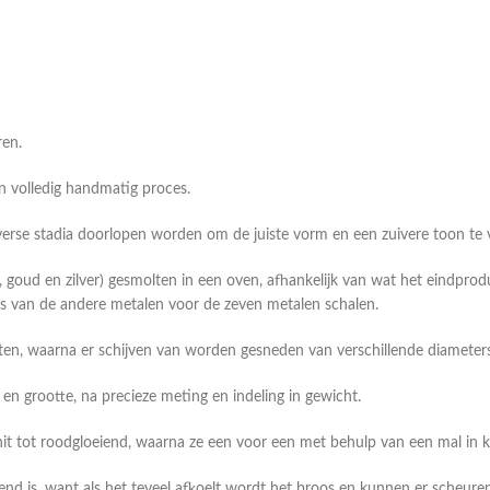
ren.
 volledig handmatig proces.
verse stadia doorlopen worden om de juiste vorm en een zuivere toon te v
od, goud en zilver) gesmolten in een oven, afhankelijk van wat het eindpro
es van de andere metalen voor de zeven metalen schalen.
ten, waarna er schijven van worden gesneden van verschillende diameter
 grootte, na precieze meting en indeling in gewicht.
verhit tot roodgloeiend, waarna ze een voor een met behulp van een mal 
end is, want als het teveel afkoelt wordt het broos en kunnen er scheur