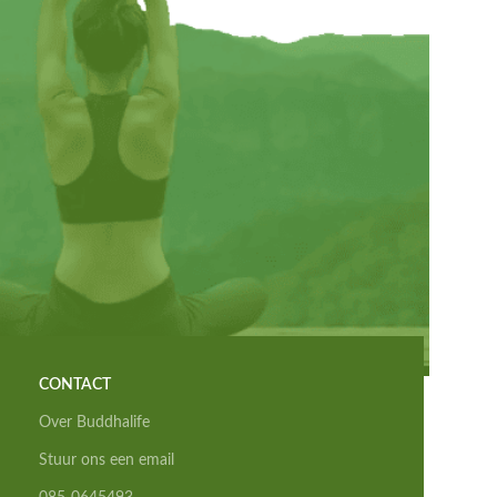
CONTACT
Over Buddhalife
Stuur ons een email