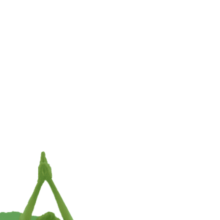
Klankschaal met Tara – ±13 cm
25
€
41,95
TOEVOEGEN