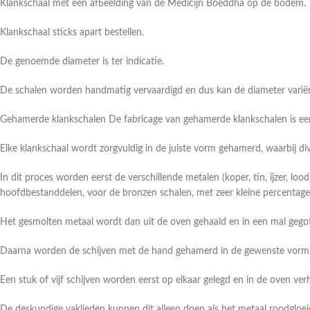
Klankschaal met een afbeelding van de Medicijn Boeddha op de bodem.
Klankschaal sticks apart bestellen.
De genoemde diameter is ter indicatie.
De schalen worden handmatig vervaardigd en dus kan de diameter varië
Gehamerde klankschalen De fabricage van gehamerde klankschalen is een
Elke klankschaal wordt zorgvuldig in de juiste vorm gehamerd, waarbij di
In dit proces worden eerst de verschillende metalen (koper, tin, ijzer, lo
hoofdbestanddelen, voor de bronzen schalen, met zeer kleine percentag
Het gesmolten metaal wordt dan uit de oven gehaald en in een mal gego
Daarna worden de schijven met de hand gehamerd in de gewenste vorm en
Een stuk of vijf schijven worden eerst op elkaar gelegd en in de oven 
De deskundige vaklieden kunnen dit alleen doen als het metaal roodgloei