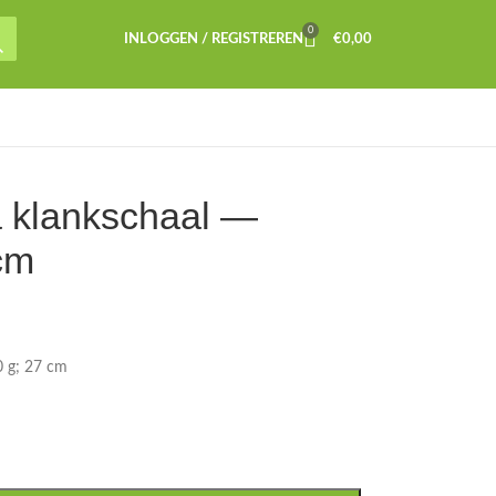
0
INLOGGEN / REGISTREREN
€
0,00
 klankschaal —
cm
0 g; 27 cm