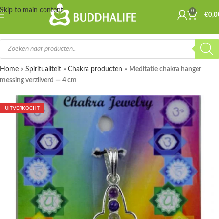
Skip to main content
0
€
0,0
Home
»
Spiritualiteit
»
Chakra producten
»
Meditatie chakra hanger
messing verzilverd — 4 cm
UITVERKOCHT