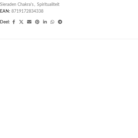
Sieraden Chakra's
,
Spiritualiteit
EAN:
8719172834338
Deel:
Open ring met 7 chakra-stenen –
Magnetische koperen armband