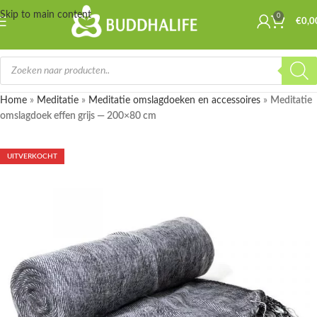
Skip to main content
0
€
0,0
Home
»
Meditatie
»
Meditatie omslagdoeken en accessoires
»
Meditatie
omslagdoek effen grijs — 200×80 cm
UITVERKOCHT