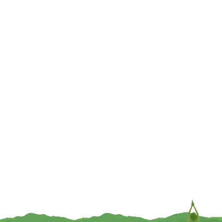
€
19,95
€
19,95
TOEVOEGEN
TOEVOEGEN
UITVERKOCHT
Meditatie omslagdoek petrol —
Meditatie omslagdoek mint —
200×80 cm
200×80 cm
€
19,95
€
19,95
TOEVOEGEN
INFORMEER MIJ