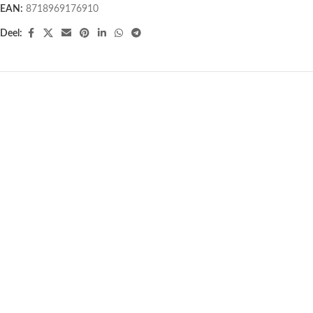
EAN:
8718969176910
Deel:
Meditatie omslagdoek groen —
Meditatie omslagdoek aqua blauw
200×80 cm
— 200×80 cm