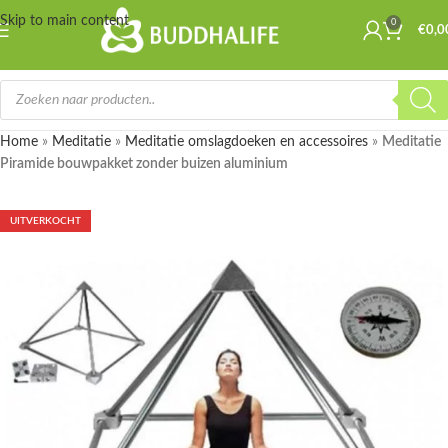
Skip to main content
0
€
0,0
Home
»
Meditatie
»
Meditatie omslagdoeken en accessoires
»
Meditatie
Piramide bouwpakket zonder buizen aluminium
UITVERKOCHT