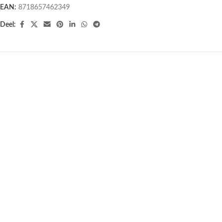
EAN:
8718657462349
Deel:
Meditatie omslagdoek paars – 200
Meditatie omslagdoek Terra – 190
cm x 80 cm
cm x 70 cm