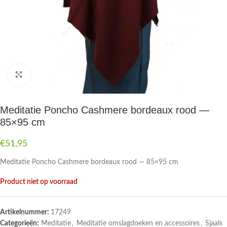
Druk om te vergroten
Meditatie Poncho Cashmere bordeaux rood —
85×95 cm
€
51,95
Meditatie Poncho Cashmere bordeaux rood — 85×95 cm
Product niet op voorraad
Artikelnummer:
17249
Categorieën:
Meditatie
,
Meditatie omslagdoeken en accessoires
,
Sjaals