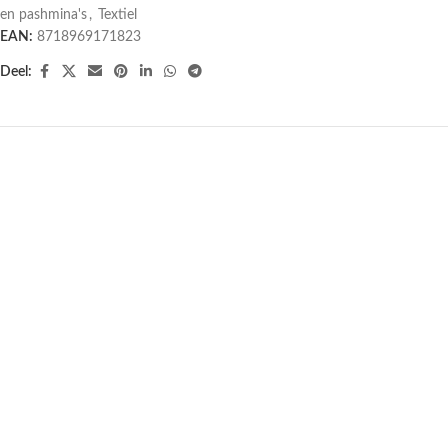
en pashmina's
,
Textiel
EAN:
8718969171823
Deel:
UITVERKOCHT
SET van 7 chakra sjaals — 70×200
Sjaal van 100% jak wol — 190-200