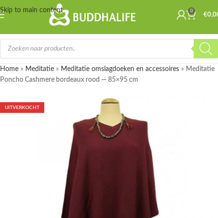
Skip to main content
0
€
0,0
Home
»
Meditatie
»
Meditatie omslagdoeken en accessoires
»
Meditatie
Poncho Cashmere bordeaux rood — 85×95 cm
UITVERKOCHT