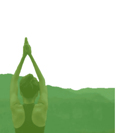
oud
Meditatiebankje mangohout (Inklapbaar) – ±
48 cm x 18 cm
€
32,95
TOEVOEGEN