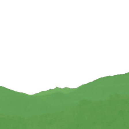
evensboom mangohout –
Draagtas voor meditatiebank lotus zwart/g
– ± 48 cm x 18 cm
— 50×26 cm
32,95
€
22,95
TOEVOEGEN
INFORMEER MIJ