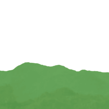
Draagtas voor meditatiebank zwart — 50×26
Meditatiebankje L
cm
(Inklapbaar) 
€
22,95
€
INFORMEER MIJ