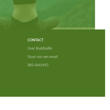
CONTACT
Over Buddhalife
Stuur ons een email
085-0645493