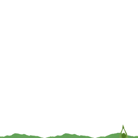
€
5,95
€
9,95
INFORMEER MIJ
TOEVOEGEN
UITVERKOCHT
Boeddha Geruststelling met aura
Amithaba Boeddha wit – 13 cm
en troon – 12.8 cm x 8 cm x 18.5
cm
€
12,95
€
14,95
TOEVOEGEN
INFORMEER MIJ