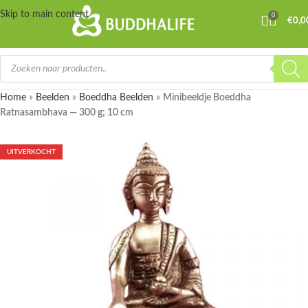
Skip to main content
0
€
0,0
Home
»
Beelden
»
Boeddha Beelden
»
Minibeeldje Boeddha
Ratnasambhava — 300 g; 10 cm
UITVERKOCHT