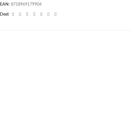
EAN:
8718969179904
Deel:
UITVERKOCHT
Boeddha beeldjes mini Zwart 6
Meditatie boeddha Thailand grijs –
stuks – 3cm
13 cm x 8 cm x 18 cm