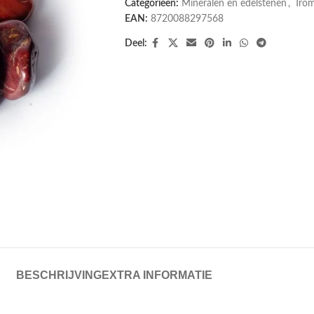
Categorieën:
Mineralen en edelstenen
,
Tro
EAN:
8720088297568
Deel:
BESCHRIJVING
EXTRA INFORMATIE