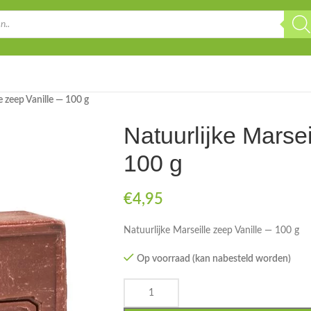
8 Juli t/m 2 Augustus worden in de week van 3 Augustus verstuurd.
🌴
☀️
e zeep Vanille — 100 g
Natuurlijke Marse
100 g
€
4,95
Natuurlijke Marseille zeep Vanille — 100 g
Op voorraad (kan nabesteld worden)