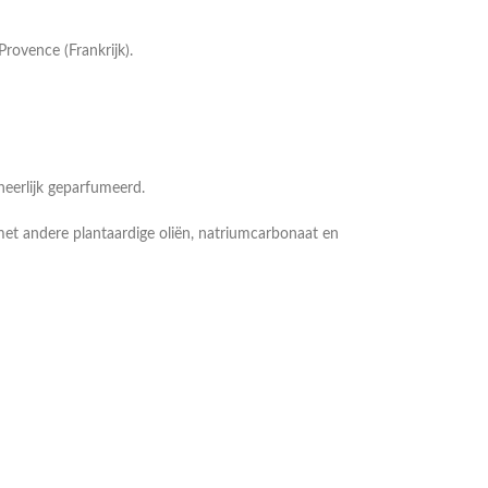
rovence (Frankrijk).
heerlijk geparfumeerd.
met andere plantaardige oliën, natriumcarbonaat en