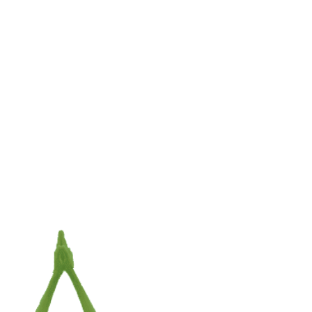
g
Natuurlijke Marseille zeep Havermelk
€
2,95
TOEVOEGEN