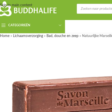
Skip to main content
☀️
🌴
Wij zijn er even tussenuit, bestellingen die worden geplaatst van 1
CATEGORIEËN
Home
»
Lichaamsverzorging
»
Bad, douche en zeep
»
Natuurlijke Marseill