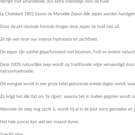
Verrijkt met amandelolie, dus extra vriendelijk voor de huid!
Le Chatelard 1802 Savon de Marseille Zepen Alle zepen worden handgema
Door de pH neutrale formule drogen deze zepen de huid niet uit.
Ze zijn een bron van intense hydratatie en zachtheid.
De zepen zijn subtiel geparfumeerd met bloemen, fruit en andere natuurli
Deze 100% natuurlijke zeep wordt op traditionele wijze vervaardigd door 
natriumhydroxide.
Dit mengsel wordt in een grote ketel gedurende enkele dagen verhit, waa
Zo krijgt het alle tijd om ‘te rijpen’, waarna het in mallen gegoten wordt 
Wanneer de zeep nog zacht is, wordt hij al in de juist vorm gesneden en
Het hele proces kan wel een maand duren.
Specificaties