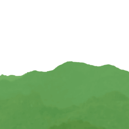
€
4,95
€
TOEVOEGEN