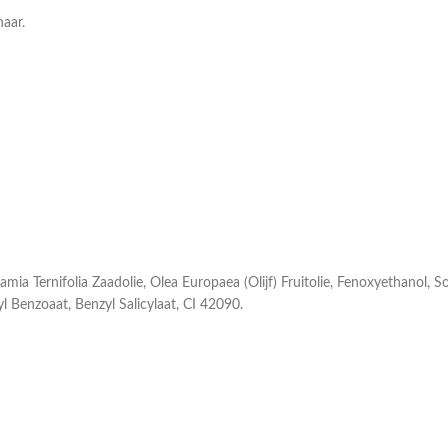
haar.
 Ternifolia Zaadolie, Olea Europaea (Olijf) Fruitolie, Fenoxyethanol, S
yl Benzoaat, Benzyl Salicylaat, CI 42090.