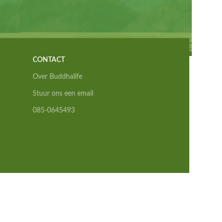
CONTACT
Over Buddhalife
Stuur ons een email
085-0645493