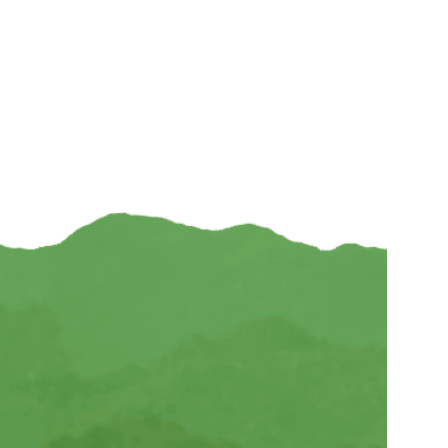
€
6,95
TOEVOEGEN