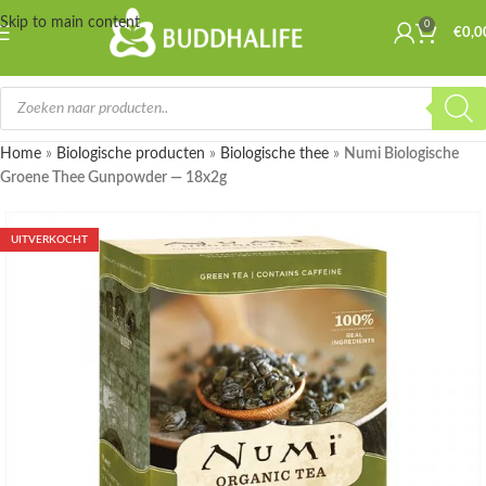
Skip to main content
0
☀️
🌴
Wij zijn er even tussenuit, bestellingen die worden geplaatst van 18
€
0,0
Juli t/m 2 Augustus worden in de week van 3 Augustus verstuurd.
🌴
☀️
Home
»
Biologische producten
»
Biologische thee
»
Numi Biologische
Groene Thee Gunpowder — 18x2g
UITVERKOCHT