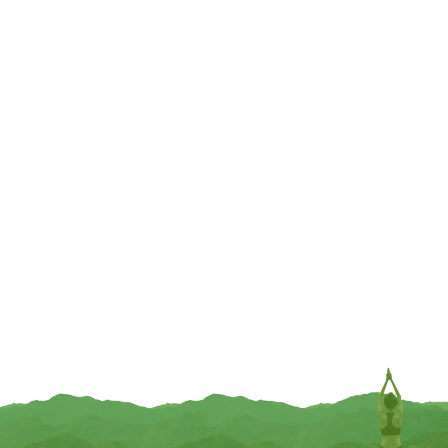
€
3,99
€
3,99
INFORMEER MIJ
INFORMEER MIJ
Yogi Tea Curcuma orange bio
Hari Tea Lightness
€
3,95
€
4,99
TOEVOEGEN
TOEVOEGEN