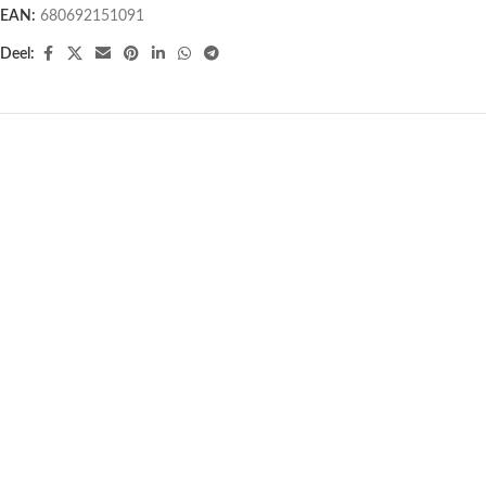
EAN:
680692151091
Deel:
UITVERKOCHT
UITVERKOCHT
Tulsi Clarity
Love