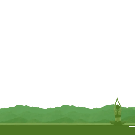
UITVERKOCHT
UITVERKOCHT
Meditatie Speciaal
Kerst Mix
€
7,93
€
8,25
INFORMEER MIJ
INFORMEER MIJ