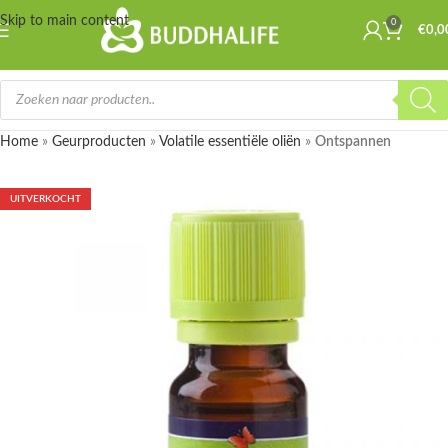
Skip to main content
0
€
0,0
Home
»
Geurproducten
»
Volatile essentiële oliën
»
Ontspannen
UITVERKOCHT