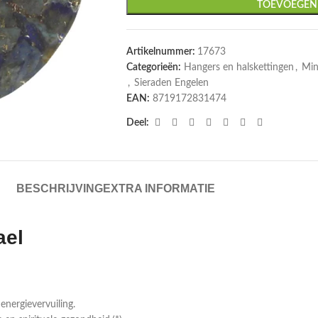
TOEVOEGEN
Artikelnummer:
17673
Categorieën:
Hangers en halskettingen
,
Min
,
Sieraden Engelen
EAN:
8719172831474
Deel:
BESCHRIJVING
EXTRA INFORMATIE
ael
energievervuiling.