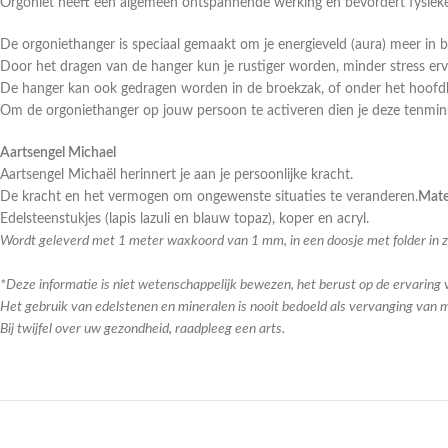
Orgoniet heeft een algemeen ontspannende werking en bevordert fysieke 
De orgoniethanger is speciaal gemaakt om je energieveld (aura) meer in b
Door het dragen van de hanger kun je rustiger worden, minder stress e
De hanger kan ook gedragen worden in de broekzak, of onder het hoofd
Om de orgoniethanger op jouw persoon te activeren dien je deze tenmin
Aartsengel Michael
Aartsengel Michaël herinnert je aan je persoonlijke kracht.
De kracht en het vermogen om ongewenste situaties te veranderen.
Mate
Edelsteenstukjes (lapis lazuli en blauw topaz), koper en acryl.
Wordt geleverd met 1 meter waxkoord van 1 mm, in een doosje met folder in zes
*Deze informatie is niet wetenschappelijk bewezen, het berust op de ervaring
Het gebruik van edelstenen en mineralen is nooit bedoeld als vervanging van 
Bij twijfel over uw gezondheid, raadpleeg een arts.