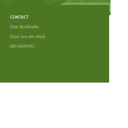
CONTACT
Over Buddhalife
Stuur ons een email
085-0645493