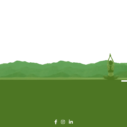
Engelen armband aartsengel Uriël
Engelen armband aartsengel
elastisch – doorsnee kralen ± 0.6
Camael elastisch – doorsnee
cm
kralen ± 0.6 cm
€
6,95
€
6,95
TOEVOEGEN
TOEVOEGEN