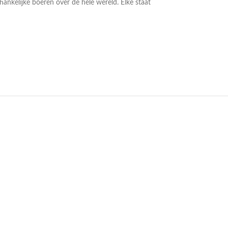
ankelijke boeren over de hele wereld. Elke staat
UITVERKOCHT