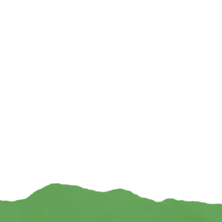
Feel New
Tuls
€
3,99
€
INFORMEER MIJ
INFOR