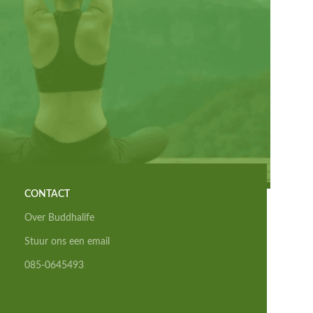
CONTACT
Over Buddhalife
Stuur ons een email
085-0645493