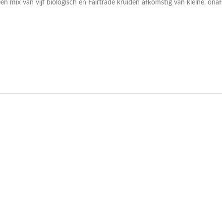
 mix van vijf biologisch en Fairtrade kruiden afkomstig van kleine, onafh
UITVERKOCHT
NIEUW