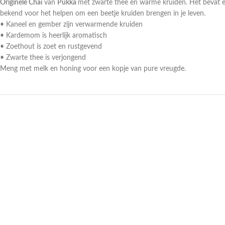
Originele Chai
van
Pukka
met zwarte thee en warme kruiden. Het bevat een
bekend voor het helpen om een beetje kruiden brengen in je leven.
• Kaneel en gember zijn verwarmende kruiden
• Kardemom is heerlijk aromatisch
• Zoethout is zoet en rustgevend
• Zwarte thee is verjongend
Meng met melk en honing voor een kopje van pure vreugde.
UITVERKOCHT
UITVERKOCHT
NIEUW