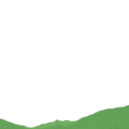
i Clarity
Day to Night Collection
3,99
€
4,95
MEER MIJ
INFORMEER MIJ