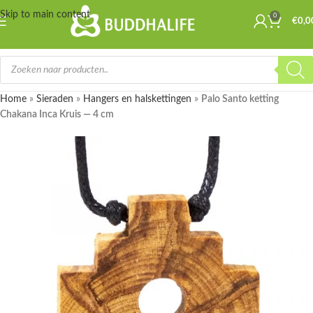
Skip to main content
0
€
0,0
Home
»
Sieraden
»
Hangers en halskettingen
»
Palo Santo ketting
Chakana Inca Kruis — 4 cm