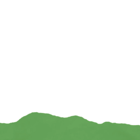
Raamsticker Healing Angel Energy — 10.5 cm
Engel met hartvormig
3
€
7,95
€
TOEVOEGEN