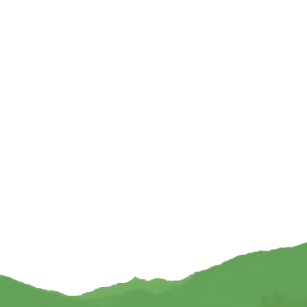
 regenboogkristal lang —
Engeltje Cross your Heart in geschenktasj
7 cm
5.3 cm
8,95
€
4,95
TOEVOEGEN
TOEVOEGEN