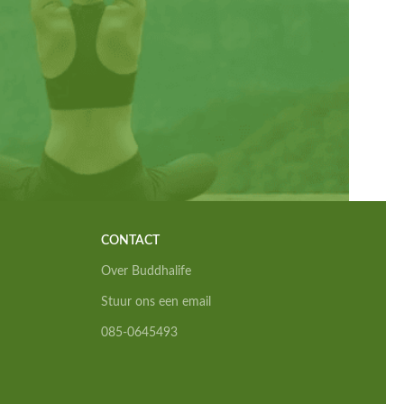
CONTACT
Over Buddhalife
Stuur ons een email
085-0645493