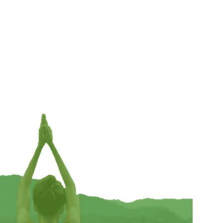
e —
Orgoniet piramide peridoot en amethist met
engel Rafaël – 7 cm x 7 cm x 6 cm
€
11,95
TOEVOEGEN