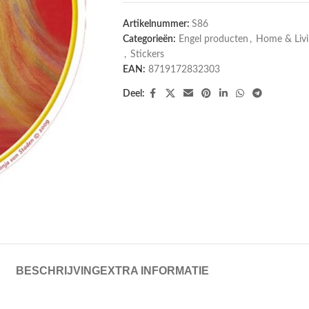
Artikelnummer:
S86
Categorieën:
Engel producten
,
Home & Livi
,
Stickers
EAN:
8719172832303
Deel:
BESCHRIJVING
EXTRA INFORMATIE