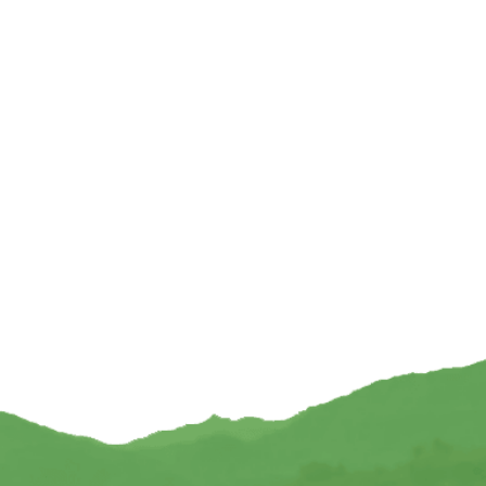
ond Bloem des Levens
Rechthoekig Dienblad Bloem des Levens
ng – Ø 10 cm x 1 cm
Mangohout – 43 cm x 19 cm
8,95
€
24,95
TOEVOEGEN
TOEVOEGEN