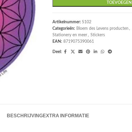
TOEVOEGEN
Artikelnummer:
S102
Categorieën:
Bloem des Levens producten
,
Stationery en meer
,
Stickers
EAN:
8719075390061
Deel:
BESCHRIJVING
EXTRA INFORMATIE