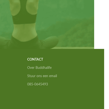
CONTACT
Over Buddhalife
Stuur ons een email
085-0645493