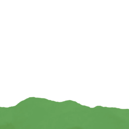
Wierookhouder Bloem des Levens Mandala
Wierookbrander r
Mangohout Whitewash – 14 cm x 15 cm x 2
mangohout messi
cm
€
€
7,95
TOEVOEGEN