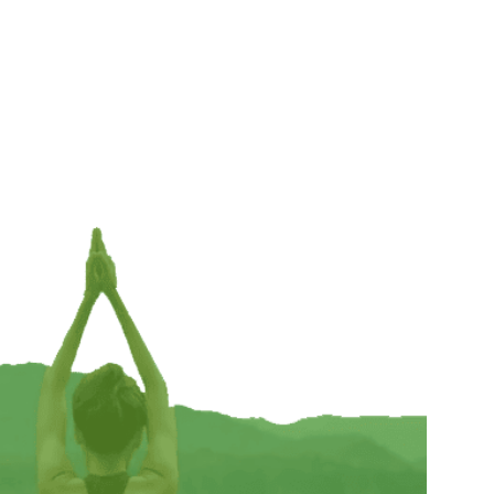
Tarotdoos Bloem des Levens Mangohout
Whitewash – 18 cm x 12 cm x 6 cm
€
21,95
TOEVOEGEN