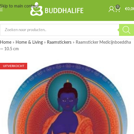
Skip to main content
0
€
0,0
Home
»
Home & Living
»
Raamstickers
»
Raamsticker Medicijnboeddha
— 10.5 cm
UITVERKOCHT