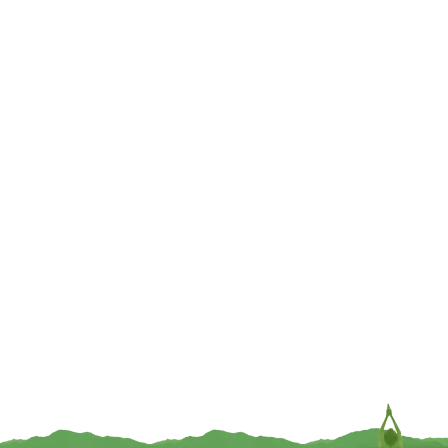
€
9,95
€
9,95
TOEVOEGEN
TOEVOEGEN
Raamsticker Maanfasen – 11,7 cm
Raamsticker Lotus Chakra
Mandala – 14 cm
€
7,95
€
9,95
TOEVOEGEN
TOEVOEGEN