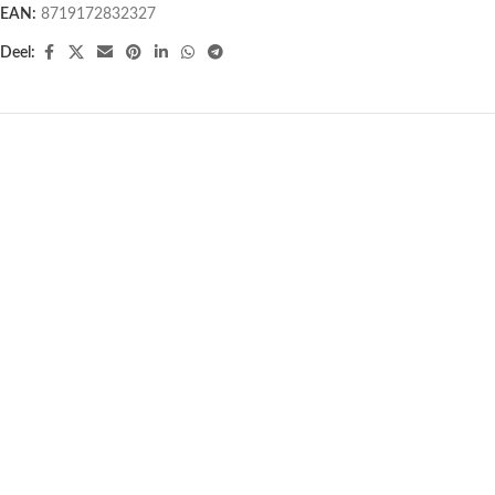
EAN:
8719172832327
Deel:
Raamsticker Zon, Maan en Sterren
Raamsticker Regenboog
– 14 cm
Dromenvanger – 14 cm