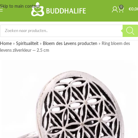
Skip to main content
0
€
0,0
Home
»
Spiritualiteit
»
Bloem des Levens producten
»
Ring bloem des
levens zilverkleur — 2.5 cm