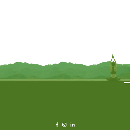
Bloem des levens hanger 925
Oorbellen bloem des levens 925
zilver met amethist — 3 cm
zilver met amethist — 2.2 cm
€
24,95
€
35,95
INFORMEER MIJ
INFORMEER MIJ