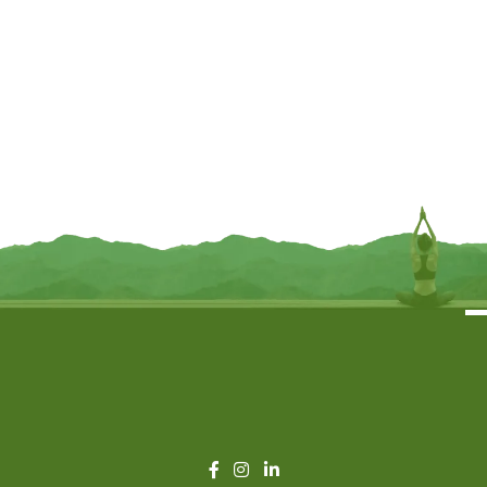
Wierookbrander rond Alziend Oog
Wierookbrander kistje
mangohout messing – Ø 10 cm x 1
Levensboom mangohout
cm
whitewash – 31 cm x 6 cm x 5 cm
€
8,95
€
11,95
TOEVOEGEN
TOEVOEGEN