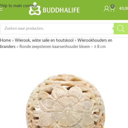
Skip to main content
0
€
0,0
Home
»
Wierook, witte salie en houtskool
»
Wierookhouders en
branders
»
Ronde zeepstenen kaarsenhouder bloem – ± 8 cm