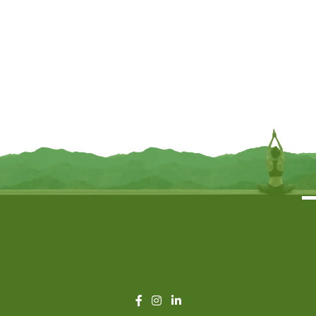
HEM Wierook – White Musk – Slof
HEM Wierook – Precious Chandan
/ Voordeelbox (6 Pakjes / 120
– Slof (6 pakjes/120 stokjes)
stokjes)
€
5,95
€
5,95
TOEVOEGEN
TOEVOEGEN