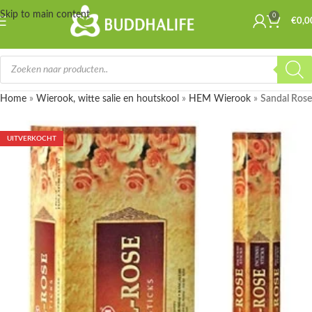
Skip to main content
0
€
0,0
Home
»
Wierook, witte salie en houtskool
»
HEM Wierook
»
Sandal Rose
UITVERKOCHT