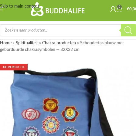
Skip to main content
0
€
0,0
Home
»
Spiritualiteit
»
Chakra producten
»
Schoudertas blauw met
geborduurde chakrasymbolen — 32X32 cm
UITVERKOCHT