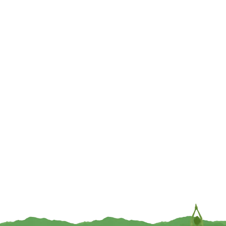
€
6,95
€
6,95
TOEVOEGEN
TOEVOEGEN
UITVERKOCHT
Chakra Lotus display groen + 7
Votief geurkaars 6e chakra in
sfeerlichten met goudkleurige rand
geschenkdoos
€
79,95
€
6,95
INFORMEER MIJ
TOEVOEGEN