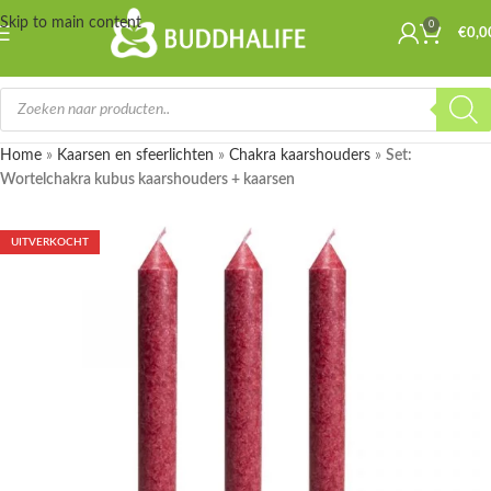
Skip to main content
0
€
0,0
Home
»
Kaarsen en sfeerlichten
»
Chakra kaarshouders
»
Set:
Wortelchakra kubus kaarshouders + kaarsen
UITVERKOCHT