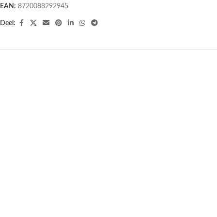
EAN:
8720088292945
Deel:
Votief geurkaars 7e chakra in
Votief geurkaars 5e chakra in
geschenkdoos
geschenkdoos