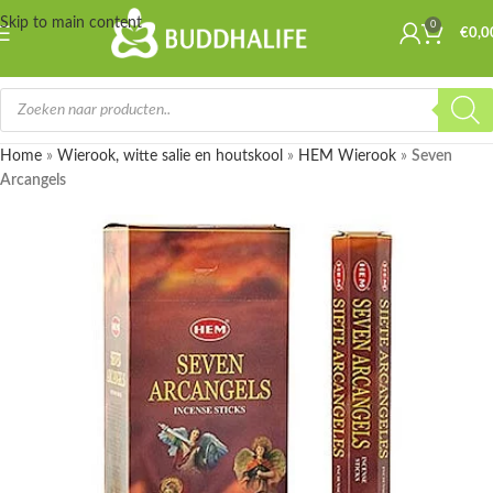
Skip to main content
0
€
0,0
Home
»
Wierook, witte salie en houtskool
»
HEM Wierook
»
Seven
Arcangels