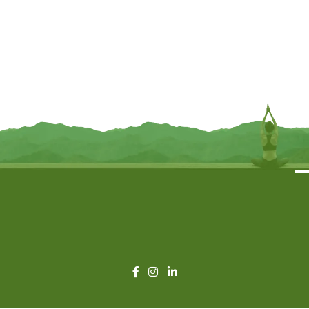
HEM Wierook – White Musk – Slof
HEM Wierook – Precious Chandan
/ Voordeelbox (6 Pakjes / 120
– Slof (6 pakjes/120 stokjes)
stokjes)
€
5,95
€
5,95
TOEVOEGEN
TOEVOEGEN