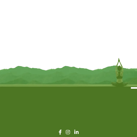
Sfeerlicht slapende maan en zon –
Carnatia Starry Spell sojakaars
10 cm x 12.5 cm
glas Celestial Renewal – Ø8 cm x
9 cm
€
9,95
€
9,95
TOEVOEGEN
TOEVOEGEN