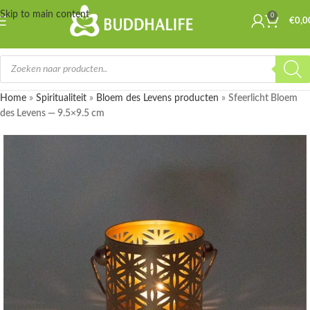
Skip to main content
0
€
0,0
Home
»
Spiritualiteit
»
Bloem des Levens producten
»
Sfeerlicht Bloem
des Levens — 9.5×9.5 cm