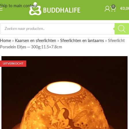
Skip to main content
0
€
0,0
Home
»
Kaarsen en sfeerlichten
»
Sfeerlichten en lantaarns
»
Sfeerlicht
Porselein Elfjes — 300g;11.5×7.8cm
UITVERKOCHT