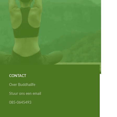
CONTACT
Over Buddhalife
Stuur ons een email
085-0645493