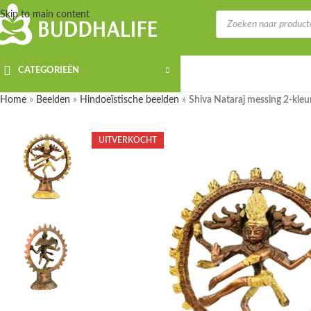
Skip to main content
CATEGORIEËN
Home
»
Beelden
»
Hindoeïstische beelden
»
Shiva Nataraj messing 2-kleu
UITVERKOCHT