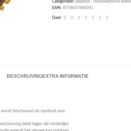
Categorieën:
Beelden
,
Hindoeïstische beel
EAN:
8718657468341
Deel:
BESCHRIJVING
EXTRA INFORMATIE
a) wordt beschouwd als symbool voor
scherming biedt tegen alle hinderlijke
t oude waaruit het nieuwe kan ontstaan,