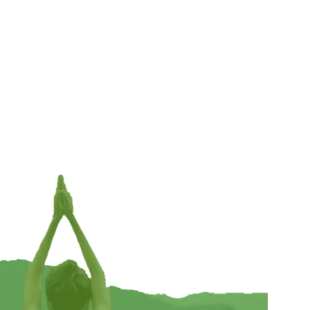
Minibeeldje Ganesha – 3 cm x 1.5 cm
€
7,95
INFORMEER MIJ