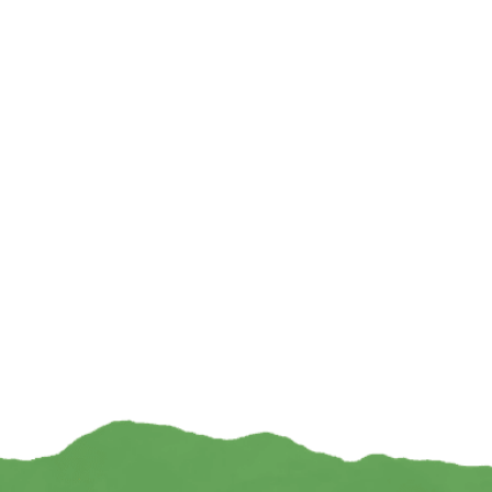
Shiva Nataraj zwart
Shiva Nataraj i
€
14,95
€
TOEVOEGEN