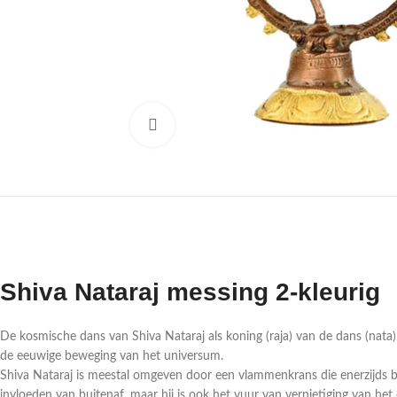
Druk om te vergroten
Shiva Nataraj messing 2-kleurig
De kosmische dans van Shiva Nataraj als koning (raja) van de dans (nat
de eeuwige beweging van het universum.
Shiva Nataraj is meestal omgeven door een vlammenkrans die enerzijds be
invloeden van buitenaf, maar hij is ook het vuur van vernietiging van he