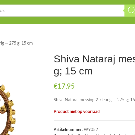
rig — 275 g; 15 cm
Shiva Nataraj me
g; 15 cm
€
17,95
Shiva Nataraj messing 2-kleurig — 275 g; 1
Product niet op voorraad
Artikelnummer:
W9052