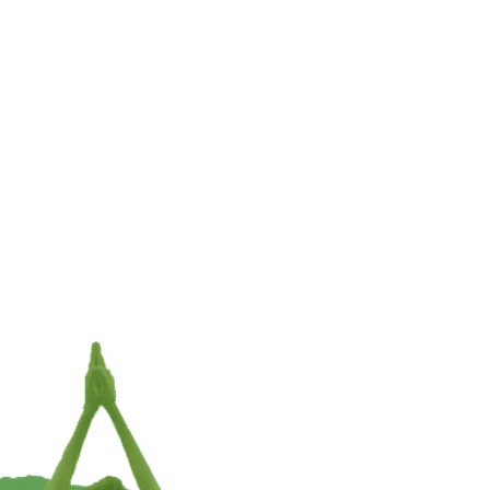
Shiva beeld ivoorkleurig – 15 cm
€
19,95
TOEVOEGEN