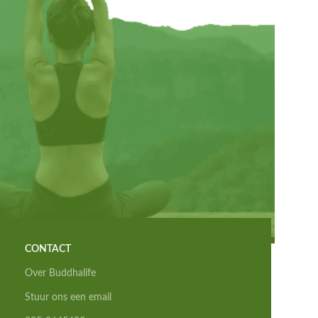
CONTACT
Over Buddhalife
Stuur ons een email