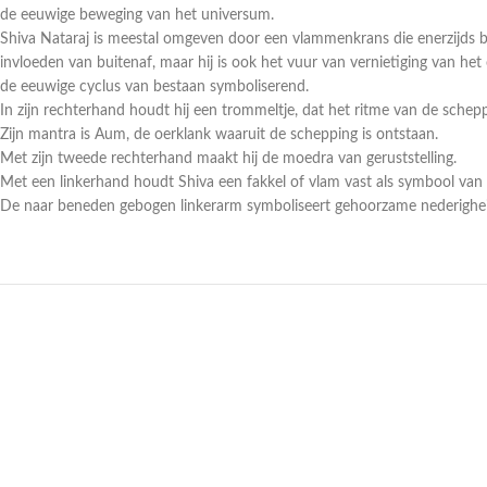
de eeuwige beweging van het universum.
Shiva Nataraj is meestal omgeven door een vlammenkrans die enerzijds be
invloeden van buitenaf, maar hij is ook het vuur van vernietiging van he
de eeuwige cyclus van bestaan symboliserend.
In zijn rechterhand houdt hij een trommeltje, dat het ritme van de schepp
Zijn mantra is Aum, de oerklank waaruit de schepping is ontstaan.
Met zijn tweede rechterhand maakt hij de moedra van geruststelling.
Met een linkerhand houdt Shiva een fakkel of vlam vast als symbool van 
De naar beneden gebogen linkerarm symboliseert gehoorzame nederighei
UITVERKOCHT