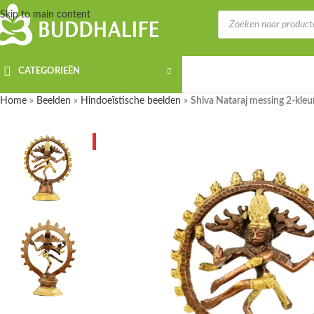
Skip to main content
CATEGORIEËN
Home
»
Beelden
»
Hindoeïstische beelden
»
Shiva Nataraj messing 2-kleu
UITVERKOCHT