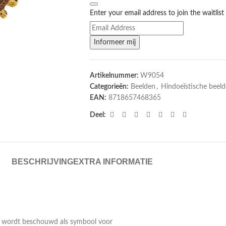
Enter your email address to join the waitlist
Informeer mij
Artikelnummer:
W9054
Categorieën:
Beelden
,
Hindoeïstische beel
EAN:
8718657468365
Deel:
BESCHRIJVING
EXTRA INFORMATIE
a) wordt beschouwd als symbool voor