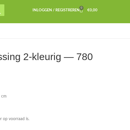
0
INLOGGEN / REGISTREREN
€
0,00
ssing 2-kleurig — 780
0 cm
 op voorraad is.