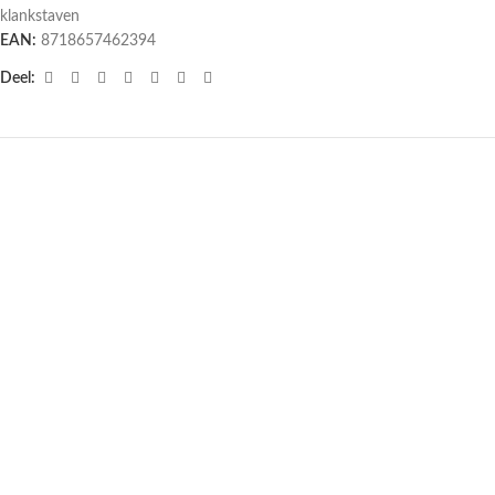
klankstaven
EAN:
8718657462394
Deel:
Stemvork Mi DNA Repair (528 Hz)
Stemvork Soul Purpose (272.20