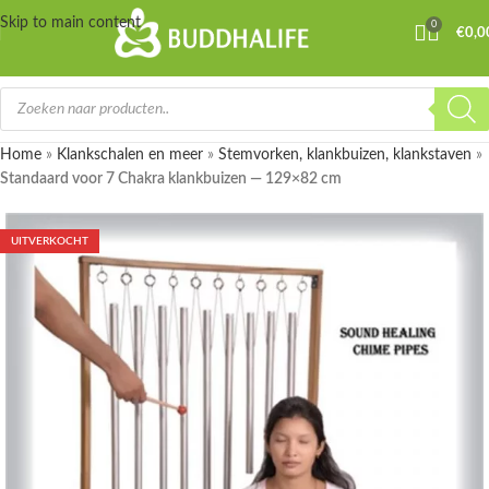
Skip to main content
0
€
0,0
Home
»
Klankschalen en meer
»
Stemvorken, klankbuizen, klankstaven
»
Standaard voor 7 Chakra klankbuizen — 129×82 cm
UITVERKOCHT