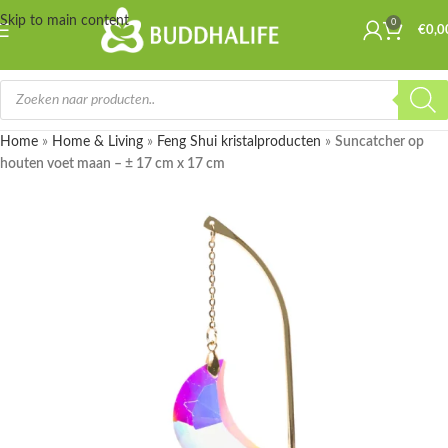
Skip to main content
0
€
0,0
Home
»
Home & Living
»
Feng Shui kristalproducten
»
Suncatcher op
houten voet maan – ± 17 cm x 17 cm