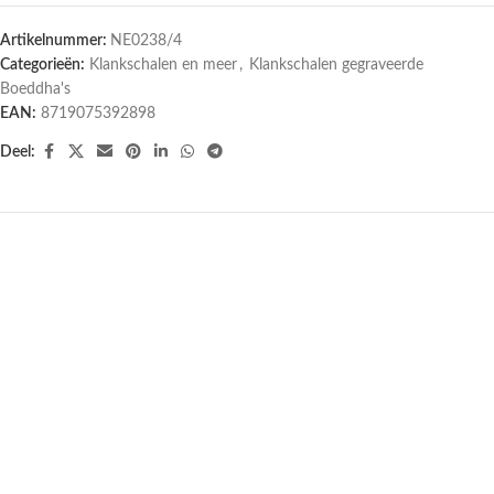
Artikelnummer:
NE0238/4
Categorieën:
Klankschalen en meer
,
Klankschalen gegraveerde
Boeddha's
EAN:
8719075392898
Deel:
UITVERKOCHT
UITVERKOCHT