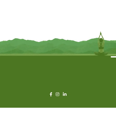
Ronde Wierookhouder Alziend Oog
Tarotdoos de Tovenares zwart
Mangohout Whitewash – Ø10 cm
mangohout – 17.5 cm x 12.5 cm x
6.5 cm
€
7,95
€
13,95
TOEVOEGEN
TOEVOEGEN