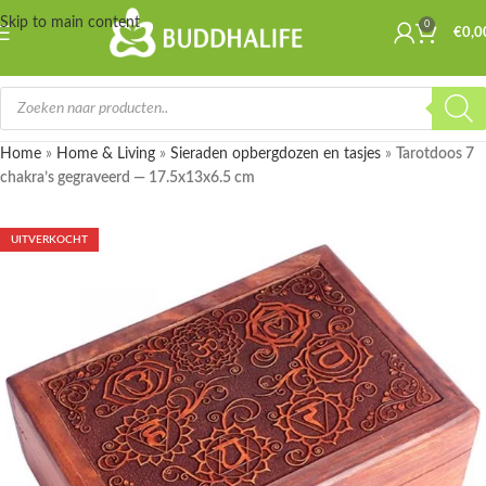
Skip to main content
0
☀️
🌴
Wij zijn er even tussenuit, bestellingen die worden geplaatst van 18
€
0,0
Juli t/m 2 Augustus worden in de week van 3 Augustus verstuurd.
🌴
☀️
Home
»
Home & Living
»
Sieraden opbergdozen en tasjes
»
Tarotdoos 7
chakra’s gegraveerd — 17.5x13x6.5 cm
UITVERKOCHT