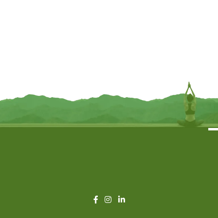
Ronde Wierookhouder Alziend Oog
Tarotdoos de Tovenares zwart
Mangohout Whitewash – Ø10 cm
mangohout – 17.5 cm x 12.5 cm x
6.5 cm
€
7,95
€
13,95
TOEVOEGEN
TOEVOEGEN