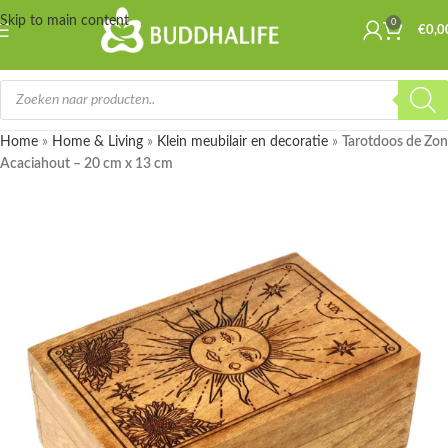
Skip to main content
0
€
0,0
Home
»
Home & Living
»
Klein meubilair en decoratie
»
Tarotdoos de Zon
Acaciahout – 20 cm x 13 cm