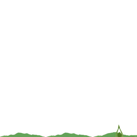
29 cm
€
8,95
€
7,95
TOEVOEGEN
TOEVOEGEN
Tibetaanse gebedsvlaggen Guru
Mini gebedsvlaggen velours Om
Rinpoche – 20 cm x 20 cm x 210
Mani Padme Hum – 6 cm x 3,5 cm
cm
€
4,95
€
9,95
TOEVOEGEN
TOEVOEGEN