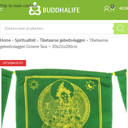
Skip to main content
0
€
0,0
Home
»
Spiritualiteit
»
Tibetaanse gebedsvlaggen
»
Tibetaanse
gebedsvlaggen Groene Tara — 20x22x200cm
UITVERKOCHT