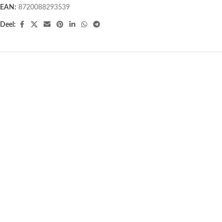
EAN:
8720088293539
Deel:
Tibetaanse Gebedsvlaggen – 25
Tibetaanse gebedsvlaggen Lungta
vlaggen – 8 meter lang – 16 cm x
– 20 cm x 20 cm x 210 cm