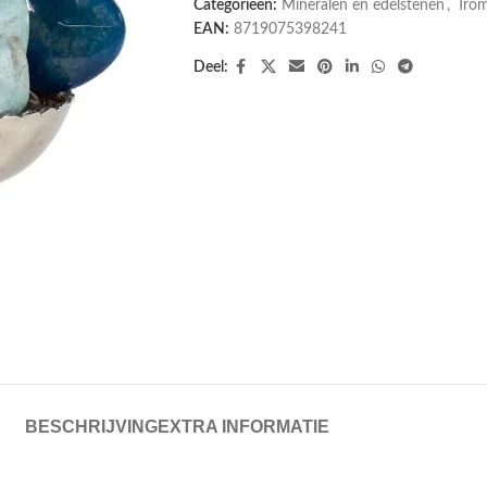
Categorieën:
Mineralen en edelstenen
,
Tro
EAN:
8719075398241
Deel:
BESCHRIJVING
EXTRA INFORMATIE