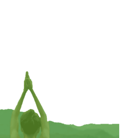
Kaartje met mini edelstenen — 7.7×5.3cm
€
3,95
TOEVOEGEN