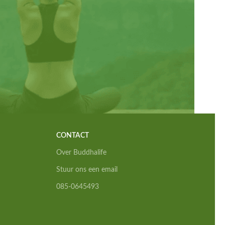
CONTACT
Over Buddhalife
Stuur ons een email
085-0645493