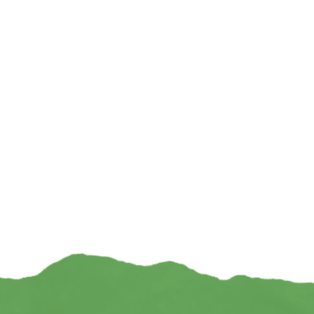
Geschenkdoosje met 20 getrommelde
Yogi & Yogini nat
edelstenen – Afmeting doosje: 12 cm x 12,5
diverse
cm x 1 cm
€
€
8,95
TOEVOEGEN