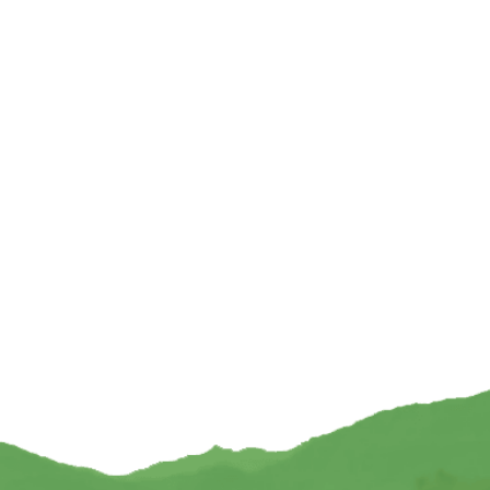
urals Geschenkdoos 56
Zorgenstenen Lapis Lazuli — 4 cm
 edelstenen
€
6,95
12,95
TOEVOEGEN
TOEVOEGEN