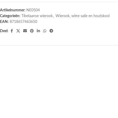
Artikelnummer:
NE0504
Categorieën:
Tibetaanse wierook
,
Wierook, witte salie en houtskool
EAN:
8718657463650
Deel:
UITVERKOCHT
UITVERKOCHT