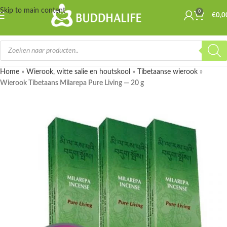
Skip to main content
0
€
0,0
Home
»
Wierook, witte salie en houtskool
»
Tibetaanse wierook
»
Wierook Tibetaans Milarepa Pure Living — 20 g