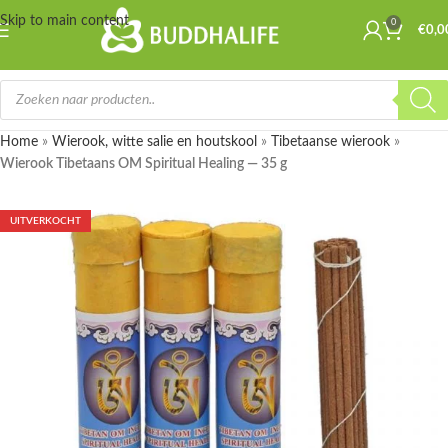
Skip to main content
0
€
0,0
Home
»
Wierook, witte salie en houtskool
»
Tibetaanse wierook
»
Wierook Tibetaans OM Spiritual Healing — 35 g
UITVERKOCHT