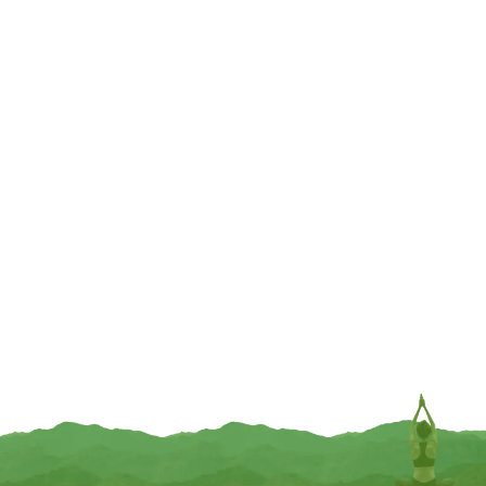
INFORMEER MIJ
INFORMEER MIJ
Pure Tibetan Herbal Medicine
Wierook Tibetaans Tara Healthy
Wierook
Living — 20 g
€
3,95
€
5,95
TOEVOEGEN
TOEVOEGEN