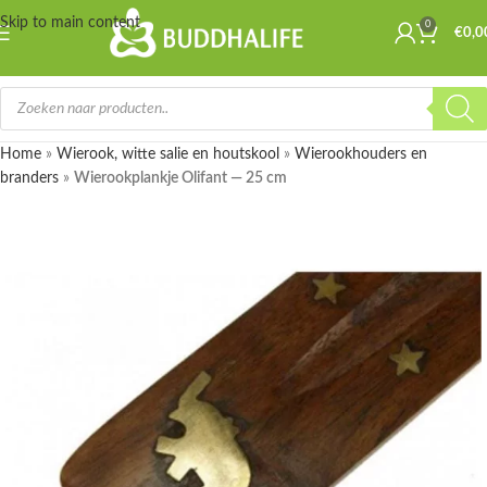
Skip to main content
0
€
0,0
Home
»
Wierook, witte salie en houtskool
»
Wierookhouders en
branders
»
Wierookplankje Olifant — 25 cm