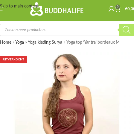
Skip to main content
0
€
0,0
Home
»
Yoga
»
Yoga kleding Surya
»
Yoga top ‘Yantra’ bordeaux M
UITVERKOCHT