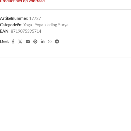
Product niet op voorraad
Artikelnummer:
17727
Categorieën:
Yoga
,
Yoga kleding Surya
EAN:
8719075395714
Deel:
UITVERKOCHT
UITVERKOCHT