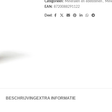
Categorieën:
Mineralen en edelstenen
,
Mine
EAN:
8720088291122
Deel:
BESCHRIJVING
EXTRA INFORMATIE