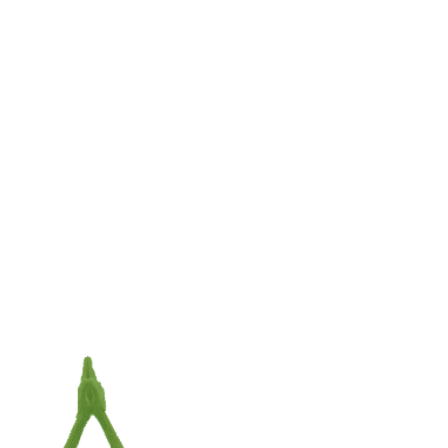
jn
Orgoniet piramide regenboogmaansteen en
bergkristal met engel Gabriël – 7 cm x 7 cm x
6 cm
€
11,95
TOEVOEGEN