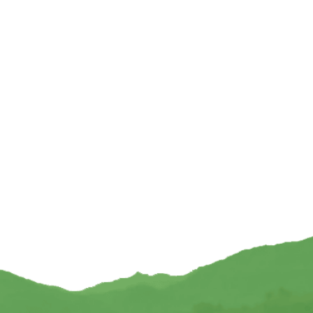
urals Geschenkdoos 56
Zorgenstenen Lapis Lazuli — 4 cm
 edelstenen
€
6,95
12,95
TOEVOEGEN
TOEVOEGEN