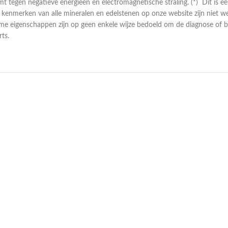
mt tegen negatieve energieën en electromagnetische straling. (*) Dit is 
e kenmerken van alle mineralen en edelstenen op onze website zijn niet w
ame eigenschappen zijn op geen enkele wijze bedoeld om de diagnose of b
ts.