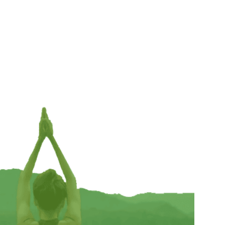
The amazing crystal garden — 8x8x2.7cm;
60g
€
6,95
INFORMEER MIJ