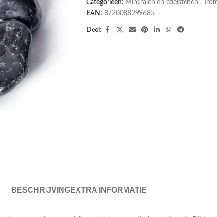
Categorieën:
Mineralen en edelstenen
,
Tro
EAN:
8720088299685
Deel:
BESCHRIJVING
EXTRA INFORMATIE