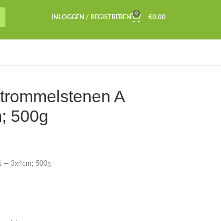
0
INLOGGEN / REGISTREREN
€
0,00
 trommelstenen A
m; 500g
it — 3x4cm; 500g