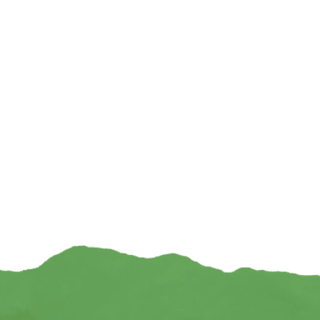
Geschenkdoosje met 20 getrommelde
Yogi & Yogini nat
edelstenen – Afmeting doosje: 12 cm x 12,5
diverse
cm x 1 cm
€
€
8,95
TOEVOEGEN