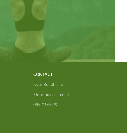
CONTACT
Over Buddhalife
Stuur ons een email
085-0645493