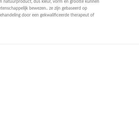
een natuurproduct, dus kleur, vorm en grootte kunnen
etenschappelijk bewezen.. ze zijn gebaseerd op
ehandeling door een gekwalificeerde therapeut of
UITVERKOCHT