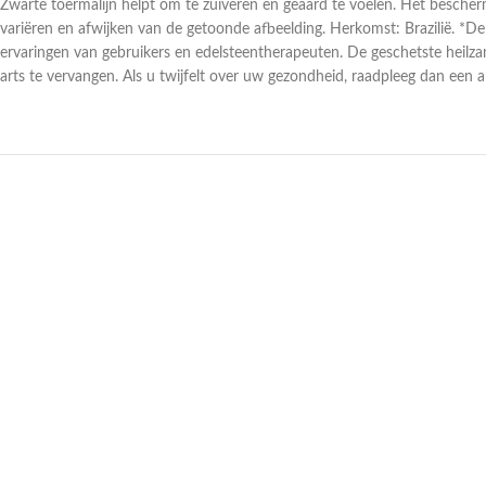
Zwarte toermalijn helpt om te zuiveren en geaard te voelen. Het bescher
variëren en afwijken van de getoonde afbeelding. Herkomst: Brazilië. *D
ervaringen van gebruikers en edelsteentherapeuten. De geschetste heilz
arts te vervangen. Als u twijfelt over uw gezondheid, raadpleeg dan een ar