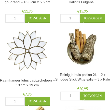
goudrand – 13.5 cm x 5.5 cm
Haliotis Fulgens L
€
11,95
€
15,95
TOEVOEGEN
TOEVOEGEN
Reinig je huis pakket XL – 2 x
Smudge Stick Witte salie – 3 x Palo
Raamhanger lotus capizschelpen –
Santo stick -1 x Abalone schelp
19 cm x 19 cm
€
20,95
€
7,95
TOEVOEGEN
TOEVOEGEN