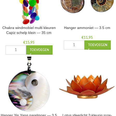
Chakra windmobiel multi kleuren
Hanger ammoniet — 3.5 cm
Capiz schelp klein — 35 cm
€
11,95
€
15,95
TOEVOEGEN
TOEVOEGEN
Hanger Yin Yang parelmoer — 3.5
Lotus sfeerlicht 2-kleurig roze-