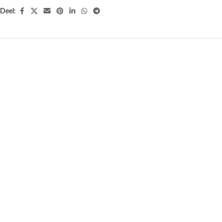
Deel:
Lotus sfeerlicht bladvorm
Theelichthouder Lotus goudkleurig
roze/groen goudrand — 13.5 cm
– 11.5 cm x 11 cm x 4.8 cm
€
11,95
€
9,95