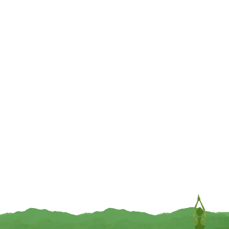
TOEVOEGEN
TOEVOEGEN
UITVERKOCHT
UITVERKOCHT
Chakra Lotus display groen + 7
Theelichthouder Lotus handen
sfeerlichten met goudkleurige rand
staand goudkleurig – 14 cm x 11.2
cm x 17 cm
€
79,95
€
19,95
INFORMEER MIJ
INFORMEER MIJ