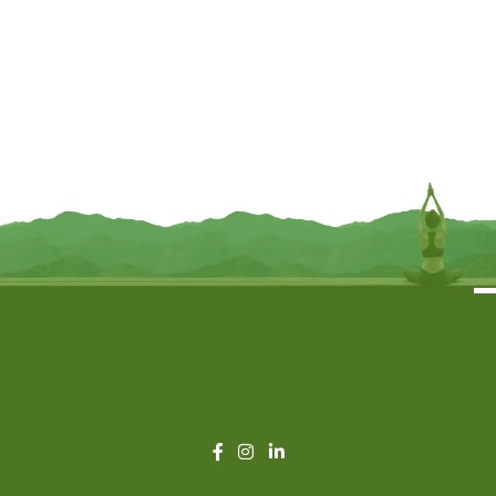
Boze Oog Beschermingsamulet
Boze Oog Beschermingsamulet
met Seleniet – Ø3.5 cm x 20 cm
met Sodaliet– Ø3.5 cm x 20 cm
€
7,95
€
7,95
INFORMEER MIJ
TOEVOEGEN