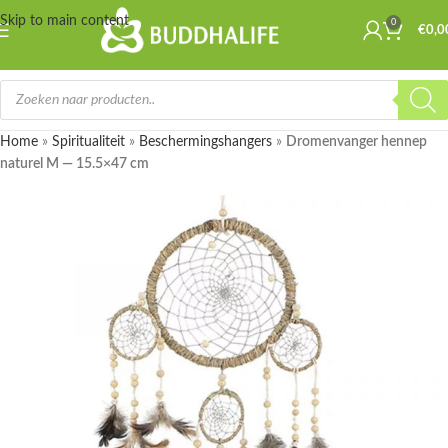
Skip to main content
0
€
0,0
Home
»
Spiritualiteit
»
Beschermingshangers
»
Dromenvanger hennep
naturel M — 15.5×47 cm